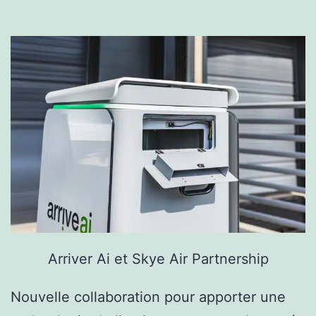
requin
les
plus
rares
du
mond
Arriver Ai et Skye Air Partnership
Nouvelle collaboration pour apporter une