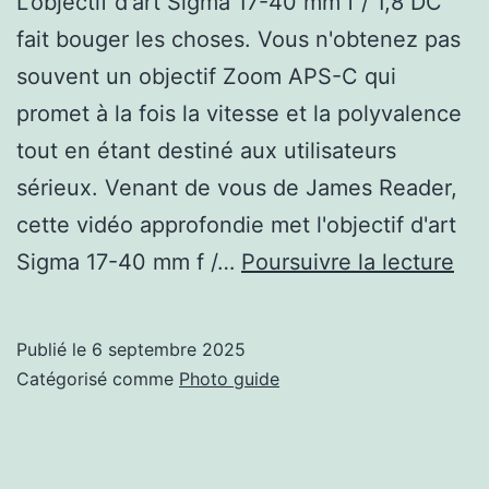
L'objectif d'art Sigma 17-40 mm f / 1,8 DC
fait bouger les choses. Vous n'obtenez pas
souvent un objectif Zoom APS-C qui
promet à la fois la vitesse et la polyvalence
tout en étant destiné aux utilisateurs
sérieux. Venant de vous de James Reader,
cette vidéo approfondie met l'objectif d'art
Pou
Sigma 17-40 mm f /…
Poursuivre la lecture
le
Si
Publié le
6 septembre 2025
17-
Catégorisé comme
Photo guide
40
m
f