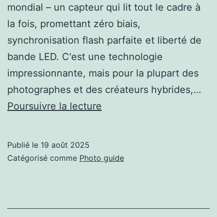
mondial – un capteur qui lit tout le cadre à
la fois, promettant zéro biais,
synchronisation flash parfaite et liberté de
bande LED. C'est une technologie
impressionnante, mais pour la plupart des
photographes et des créateurs hybrides,…
5
Poursuivre la lecture
raisons
pour
Publié le
19 août 2025
lesquelles
Catégorisé comme
Photo guide
l’obturateur
mondial
n’est