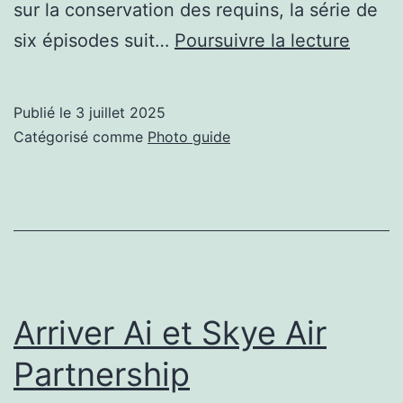
sur la conservation des requins, la série de
New
six épisodes suit…
Poursuivre la lecture
Netfli
Show
Publié le
3 juillet 2025
offre
Catégorisé comme
Photo guide
50
000
$
pour
obteni
des
Arriver Ai et Skye Air
photo
Partnership
des