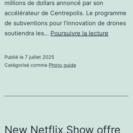
millions de dollars annoncé par son
accélérateur de Centrepolis. Le programme
de subventions pour l'innovation de drones
Program
soutiendra les…
Poursuivre la lecture
de
subventi
Publié le
7 juillet 2025
LTU
Catégorisé comme
Photo guide
pour
l’innovat
de
drones
New Netflix Show offre