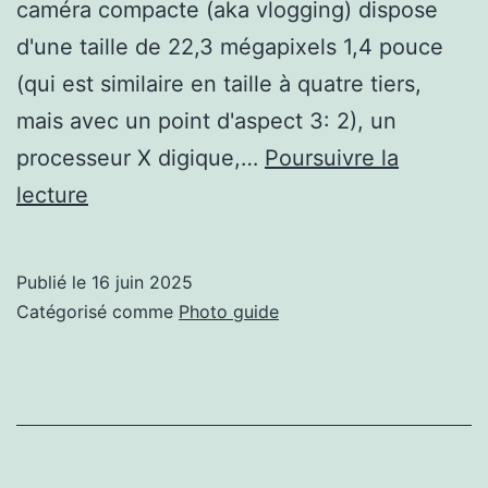
caméra compacte (aka vlogging) dispose
d'une taille de 22,3 mégapixels 1,4 pouce
(qui est similaire en taille à quatre tiers,
mais avec un point d'aspect 3: 2), un
processeur X digique,…
Poursuivre la
Nauticam
lecture
annonce
du
Publié le
16 juin 2025
logement
Catégorisé comme
Photo guide
pour
le
Canon
PowerShot