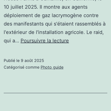
10 juillet 2025. Il montre aux agents
déploiement de gaz lacrymogène contre
des manifestants qui s'étaient rassemblés à
l'extérieur de l'installation agricole. Le raid,
Discuter
qui a…
Poursuivre la lecture
des
photos:
Publié le
9 août 2025
lorsque
Catégorisé comme
Photo guide
les
raids
d’immigration
viennent
dans