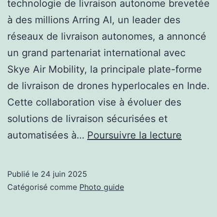
technologie de livraison autonome brevetée
à des millions Arring AI, un leader des
réseaux de livraison autonomes, a annoncé
un grand partenariat international avec
Skye Air Mobility, la principale plate-forme
de livraison de drones hyperlocales en Inde.
Cette collaboration vise à évoluer des
solutions de livraison sécurisées et
Arriver
automatisées à…
Poursuivre la lecture
Ai
et
Publié le
24 juin 2025
Skye
Catégorisé comme
Photo guide
Air
Partner