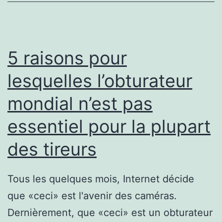
/
1.8
pou
5 raisons pour
rem
lesquelles l’obturateur
vot
mondial n’est pas
kit
Pri
essentiel pour la plupart
des tireurs
Tous les quelques mois, Internet décide
que «ceci» est l'avenir des caméras.
Dernièrement, que «ceci» est un obturateur