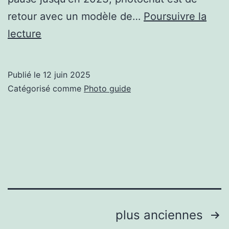
retour avec un modèle de…
Poursuivre la
#Photochat
lecture
–
juin
Publié le
12 juin 2025
2025
Catégorisé comme
Photo guide
–
Photographie
de
rue
–
Alex
Luckx
Pagination
plus anciennes